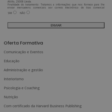
Altillo, 25008 Lleida.
Finalidade do tratamento: Tratamos a informações que nos fornece para lhe
enviar mensagens comerciais por correio electrónico de tipo comercial
relacionadas com os produtos oferecidos e outros produtos que possam ser do
SIM
NÃO
seu interesse.
Legitimação do tratamento: Consentimento do interessado.
Direitos: Pode exercer os seus direitos identificando-se suficientemente e
contactando-nos para o endereço admin@grupoesneca.com.
Para mais informações, consulte a nossa Política de Privacidade.
Deseja receber informação comercial (por telefone e/ou correio electrónico):
A
l
Oferta Formativa
t
Comunicação e Eventos
e
Educação
r
n
Administração e gestão
a
Interiorismo
t
Psicologia e Coaching
i
Nutrição
v
e
Com certificado da Harvard Business Publishing