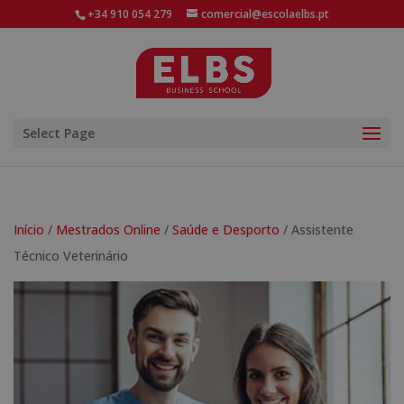
+34 910 054 279
comercial@escolaelbs.pt
Select Page
Início
/
Mestrados Online
/
Saúde e Desporto
/ Assistente
Técnico Veterinário