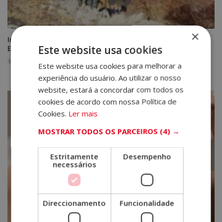
×
Instrutor e Guia de Caminhada -Selo de Notário
Este website usa cookies
Europeu-
O
O
1.920,00
€
480,00
€
Este website usa cookies para melhorar a
preço
preço
experiência do usuário. Ao utilizar o nosso
original
atual
website, estará a concordar com todos os
era:
é:
cookies de acordo com nossa Política de
1.920,00€.
480,00€.
Cookies.
Ler mais
MOSTRAR TODOS OS PARCEIROS
(4) →
Estritamente
Desempenho
necessários
Direccionamento
Funcionalidade