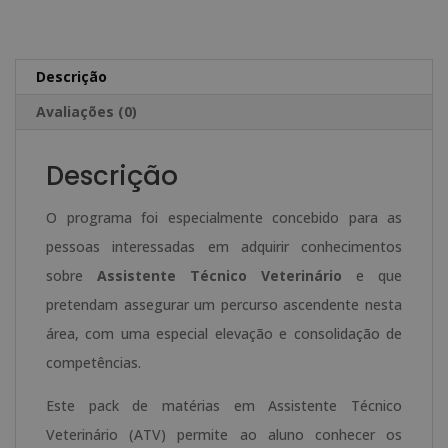
Técnico
e
Veterinário
r
n
Descrição
a
Avaliações (0)
t
i
Descrição
v
e
O programa foi especialmente concebido para as
:
pessoas interessadas em adquirir conhecimentos
sobre
Assistente Técnico Veterinário
e que
pretendam assegurar um percurso ascendente nesta
área, com uma especial elevação e consolidação de
competências.
Este pack de matérias em Assistente Técnico
Veterinário (ATV) permite ao aluno conhecer os