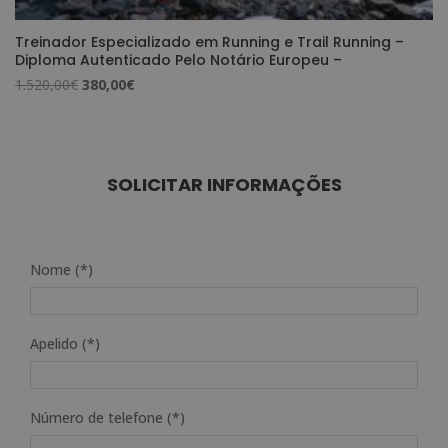
Treinador Especializado em Running e Trail Running –
Diploma Autenticado Pelo Notário Europeu –
O
O
1.520,00
€
380,00
€
preço
preço
original
atual
era:
é:
1.520,00€.
380,00€.
SOLICITAR INFORMAÇÕES
Nome (*)
Apelido (*)
Número de telefone (*)