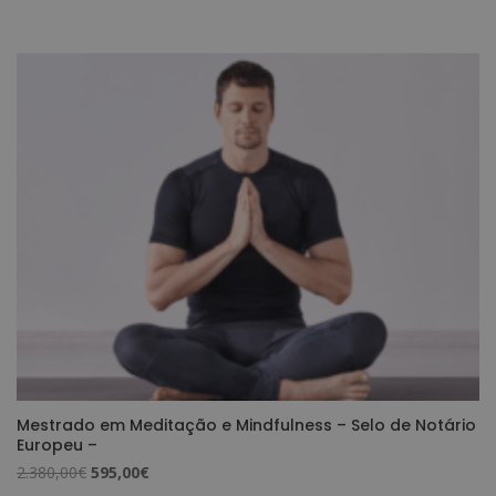
preço
preço
original
atual
era:
é:
3.560,00€.
890,00€.
Mestrado em Meditação e Mindfulness – Selo de Notário
Europeu –
O
O
2.380,00
€
595,00
€