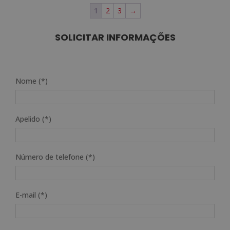
1
2
3
→
1.920,00€.
480,00€.
SOLICITAR INFORMAÇÕES
Nome (*)
Apelido (*)
Número de telefone (*)
E-mail (*)