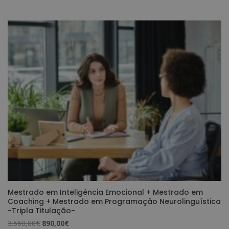
preço
preço
original
atual
era:
é:
2.720,00€.
680,00€.
Mestrado em Inteligência Emocional + Mestrado em
Coaching + Mestrado em Programação Neurolinguística
-Tripla Titulação-
O
O
3.560,00
€
890,00
€