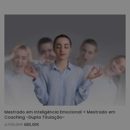
preço
preço
original
atual
era:
é:
1.920,00€.
480,00€.
Mestrado em Inteligência Emocional + Mestrado em
Coaching -Dupla Titulação-
O
O
2.720,00
€
680,00
€