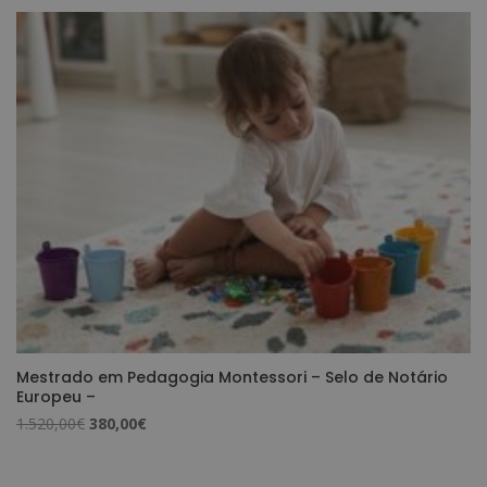
era:
é:
1.580,00€.
395,00€.
Mestrado em Pedagogia Montessori – Selo de Notário
Europeu –
O
O
1.520,00
€
380,00
€
preço
preço
original
atual