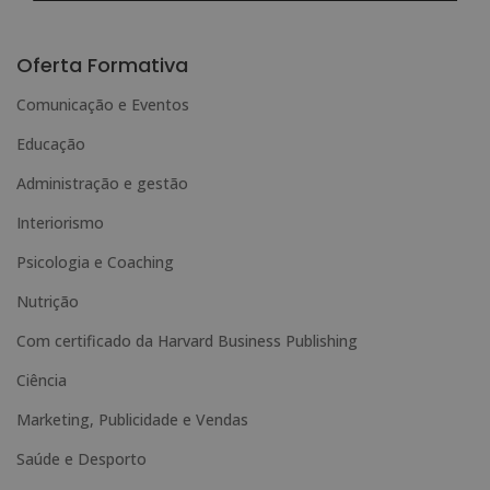
Deseja receber informação comercial (por telefone e/ou correio electrónico):
A
l
Oferta Formativa
t
Comunicação e Eventos
e
Educação
r
n
Administração e gestão
a
Interiorismo
t
Psicologia e Coaching
i
Nutrição
v
e
Com certificado da Harvard Business Publishing
:
Ciência
Marketing, Publicidade e Vendas
Saúde e Desporto