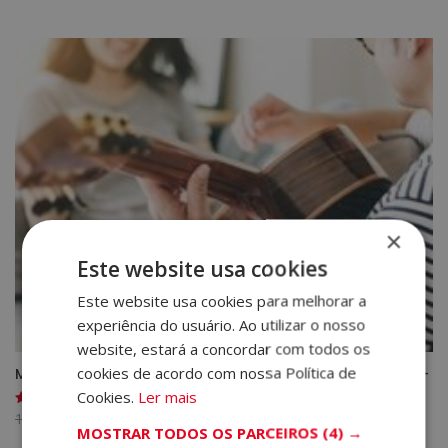
preço
preço
original
atual
era:
é:
2.380,00€.
595,00€.
×
Este website usa cookies
Este website usa cookies para melhorar a
experiência do usuário. Ao utilizar o nosso
website, estará a concordar com todos os
cookies de acordo com nossa Política de
Mestrado em Musicoterapia – Selo de Notário Europeu –
Cookies.
Ler mais
O
O
1.520,00
€
380,00
€
Avaliação
5.00
MOSTRAR TODOS OS PARCEIROS
(4) →
preço
preço
de 5