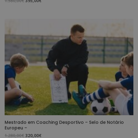
O
O
1.580,00
€
395,00
€
preço
preço
original
atual
era:
é:
1.580,00€.
395,00€.
Mestrado em Coaching Desportivo – Selo de Notário
Europeu –
O
O
1.280,00
€
320,00
€