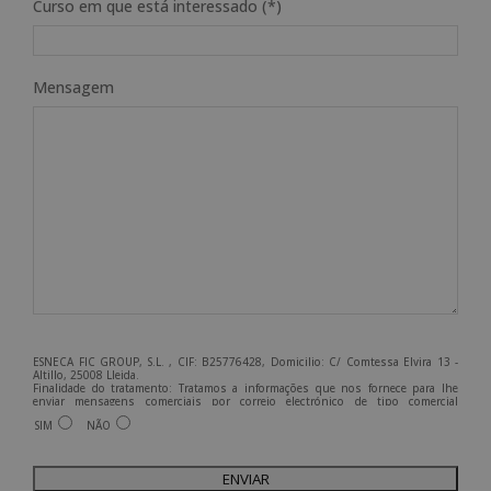
Curso em que está interessado (*)
Mensagem
ESNECA FIC GROUP, S.L. , CIF: B25776428, Domicilio: C/ Comtessa Elvira 13 -
Altillo, 25008 Lleida.
Finalidade do tratamento: Tratamos a informações que nos fornece para lhe
enviar mensagens comerciais por correio electrónico de tipo comercial
relacionadas com os produtos oferecidos e outros produtos que possam ser do
SIM
NÃO
seu interesse.
Legitimação do tratamento: Consentimento do interessado.
Direitos: Pode exercer os seus direitos identificando-se suficientemente e
contactando-nos para o endereço admin@grupoesneca.com.
Para mais informações, consulte a nossa Política de Privacidade.