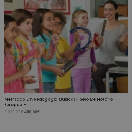
era:
é:
1.520,00€.
380,00€.
Mestrado Em Pedagogia Musical – Selo De Notário
Europeu –
O
O
1.920,00
€
480,00
€
preço
preço
original
atual
era:
é: