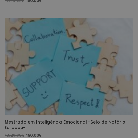
1.920,00
€
480,00
€
5.00
preço
preço
de 5
original
atual
era:
é:
1.920,00€.
480,00€.
Mestrado em Inteligência Emocional -Selo de Notário
Europeu-
O
O
1.920,00
€
480,00
€