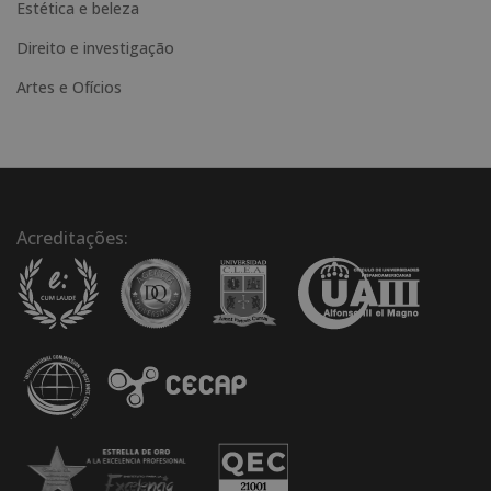
Estética e beleza
Direito e investigação
Artes e Ofícios
Acreditações: