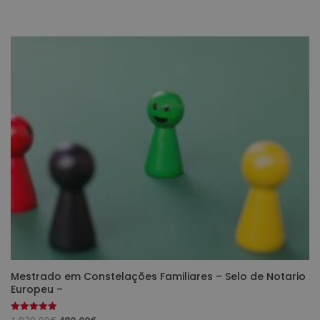
preço
preço
original
atual
era:
é:
1.280,00€.
320,00€.
Mestrado em Constelações Familiares – Selo de Notario
Europeu –
O
O
Avaliação