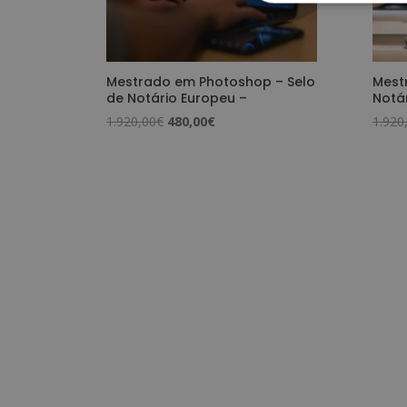
Mestrado em Photoshop – Selo
Mestr
de Notário Europeu –
Notá
O
O
1.920,00
€
480,00
€
1.920
preço
preço
original
atual
era:
é:
1.920,00€.
480,00€.