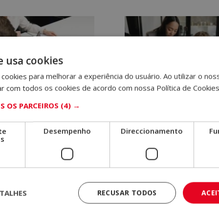
era:
é:
1.920,00€.
480,00€.
e usa cookies
cookies para melhorar a experiência do usuário. Ao utilizar o nos
ar com todos os cookies de acordo com nossa Política de Cookies
 OS PARCEIROS
(4) →
rado em Marketing de
Mestrado em Marketing
 Sociais – Selo De Notário
Estratégico – Selo De Notá
peu –
Europeu –
te
Desempenho
Direccionamento
Fu
os
O
O
O
O
,00
€
480,00
€
1.920,00
€
480,00
€
preço
preço
preço
preço
original
atual
original
atual
era:
é:
era:
é:
1.920,00€.
480,00€.
1.920,00€.
480,00€.
TALHES
RECUSAR TODOS
ACE