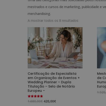
mestrados e cursos de marketing, publicidade e ve
merchandising.
A mostrar todos os 8 resultados
Certificação de Especialista
Mest
em Organização de Eventos +
de C
Wedding Planner – Dupla
Huma
Titulação – Selo de Notário
Euro
Europeu –
1.920
O
O
1.680,00
€
420,00
€
Avaliação
5.00