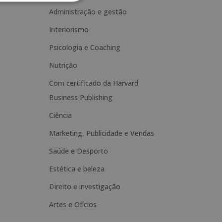
n
Administração e gestão
a
Interiorismo
t
Psicologia e Coaching
i
Nutrição
v
e
Com certificado da Harvard
:
Business Publishing
Ciência
Marketing, Publicidade e Vendas
Saúde e Desporto
Estética e beleza
Direito e investigação
Artes e Ofícios