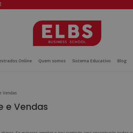
strados Online
Quem somos
Sistema Educativo
Blog
 e Vendas
de e Vendas
alunos. Se quiseres ampliar o teu currículo aqui encontrarás todos o