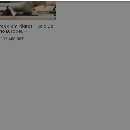
ado em Pilates – Selo De
rio Europeu –
O
O
,00
€
480,00
€
preço
preço
original
atual
era:
é:
1.920,00€.
480,00€.