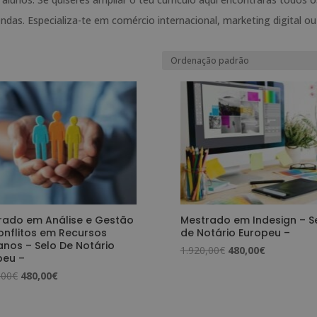
ndas. Especializa-te em comércio internacional, marketing digital ou
rado em Análise e Gestão
Mestrado em Indesign – S
onflitos em Recursos
de Notário Europeu –
nos – Selo De Notário
O
O
1.920,00
€
480,00
€
peu –
preço
preço
O
O
,00
€
480,00
€
original
atual
preço
preço
era:
é:
original
atual
1.920,00€.
480,00€.