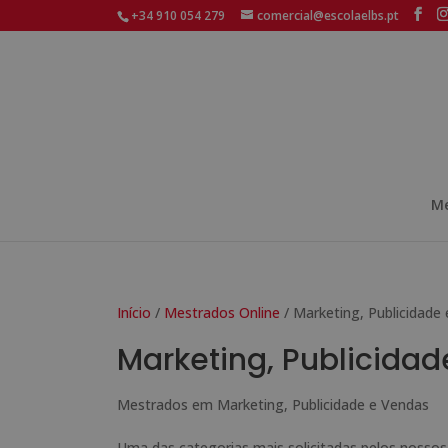
+34 910 054 279
comercial@escolaelbs.pt
Me
Início
/
Mestrados Online
/ Marketing, Publicidade
Marketing, Publicida
Mestrados em Marketing, Publicidade e Vendas
Uma das categorias mais solicitadas pelos nossos 