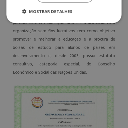
Commission on Distance Education
, uma instituição
MOSTRAR DETALHES
formada por entidades especializadas total ou
parcialmente em educação online e à distância. Esta
organização sem fins lucrativos tem como objetivo
promover e melhorar a educação e a procura de
bolsas de estudo para alunos de países em
desenvolvimento e, desde 2003, possui estatuto
consultivo, categoria especial, do Conselho
Económico e Social das Nações Unidas.