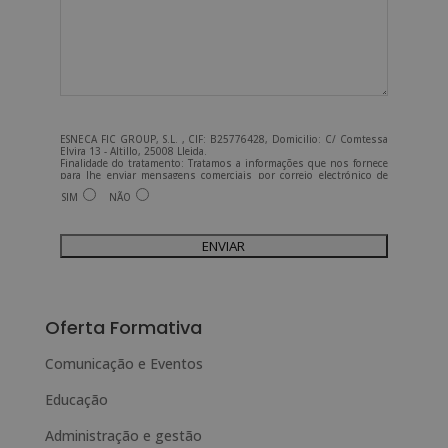
ESNECA FIC GROUP, S.L. , CIF: B25776428, Domicilio: C/ Comtessa
Elvira 13 - Altillo, 25008 Lleida.
Finalidade do tratamento: Tratamos a informações que nos fornece
para lhe enviar mensagens comerciais por correio electrónico de
tipo comercial relacionadas com os produtos oferecidos e outros
SIM
NÃO
produtos que possam ser do seu interesse.
Legitimação do tratamento: Consentimento do interessado.
Direitos: Pode exercer os seus direitos identificando-se
suficientemente e contactando-nos para o endereço
admin@grupoesneca.com.
Para mais informações, consulte a nossa Política de Privacidade.
Deseja receber informação comercial (por telefone e/ou correio
A
electrónico):
l
Oferta Formativa
t
e
Comunicação e Eventos
r
Educação
n
Administração e gestão