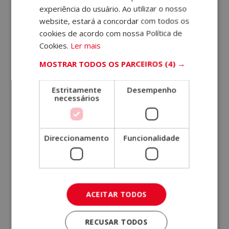
experiência do usuário. Ao utilizar o nosso
europeus (ECTS) na carga horária do curso da sua
website, estará a concordar com todos os
formação. Este certificado, emitido pela Agência
cookies de acordo com nossa Política de
Universitária DQ, abrirá as portas de universidades de
Cookies.
Ler mais
prestígio graças à sua ligação com o Círculo de
MOSTRAR TODOS OS PARCEIROS
(4) →
Universidades Hispano-Americanas UAIII, entre as
quais se encontra a Universidade CLEA.
Estritamente
Desempenho
necessários
Direccionamento
Funcionalidade
International Commission on
ACEITAR TODOS
Distance Education:
RECUSAR TODOS
A nossa escola está afiliada à
International