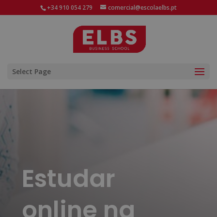
+34 910 054 279
comercial@escolaelbs.pt
Select Page
Estudar
online na