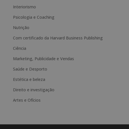
a
Interiorismo
t
i
Psicologia e Coaching
v
Nutrição
e
Com certificado da Harvard Business Publishing
:
Ciência
Marketing, Publicidade e Vendas
Saúde e Desporto
Estética e beleza
Direito e investigação
Artes e Ofícios