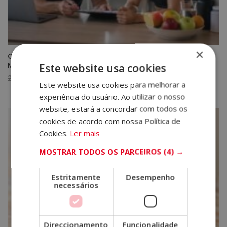
×
Certificação de Especialista em Personal Trainer +
Mestrado em Nutrição Desportiva
Este website usa cookies
O
O
2.380,00
€
595,00
€
Este website usa cookies para melhorar a
preço
preço
experiência do usuário. Ao utilizar o nosso
original
atual
website, estará a concordar com todos os
era:
é:
cookies de acordo com nossa Política de
2.380,00€.
595,00€.
Cookies.
Ler mais
MOSTRAR TODOS OS PARCEIROS
(4) →
Estritamente
Desempenho
necessários
Direccionamento
Funcionalidade