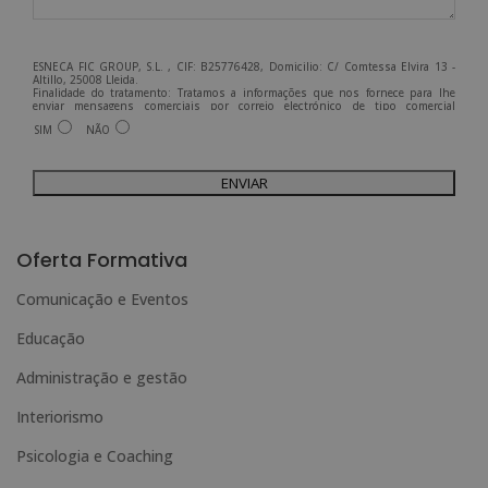
ESNECA FIC GROUP, S.L. , CIF: B25776428, Domicilio: C/ Comtessa Elvira 13 -
Altillo, 25008 Lleida.
Finalidade do tratamento: Tratamos a informações que nos fornece para lhe
enviar mensagens comerciais por correio electrónico de tipo comercial
relacionadas com os produtos oferecidos e outros produtos que possam ser do
SIM
NÃO
seu interesse.
Legitimação do tratamento: Consentimento do interessado.
Direitos: Pode exercer os seus direitos identificando-se suficientemente e
contactando-nos para o endereço admin@grupoesneca.com.
Para mais informações, consulte a nossa Política de Privacidade.
Deseja receber informação comercial (por telefone e/ou correio electrónico):
A
l
Oferta Formativa
t
Comunicação e Eventos
e
Educação
r
n
Administração e gestão
a
Interiorismo
t
Psicologia e Coaching
i