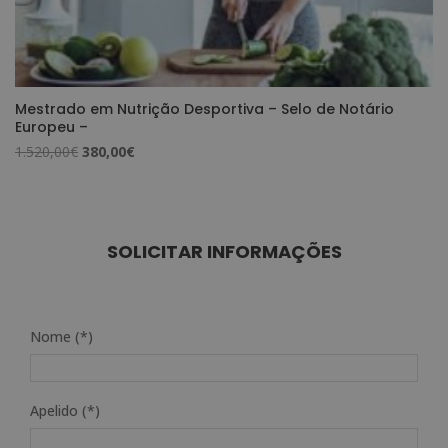
Mestrado em Nutrição Desportiva – Selo de Notário
Europeu –
O
O
1.520,00
€
380,00
€
preço
preço
original
atual
era:
é:
1.520,00€.
380,00€.
SOLICITAR INFORMAÇÕES
Nome (*)
Apelido (*)