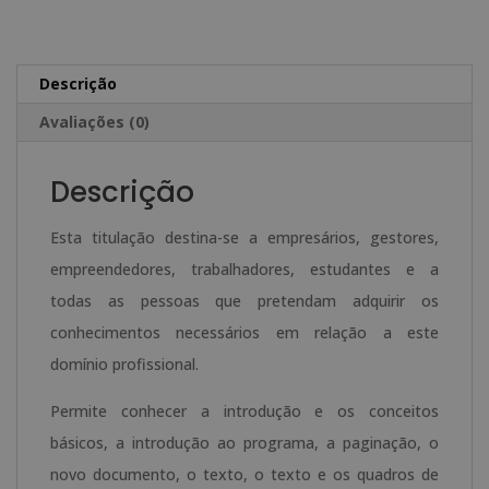
em
e
Indesign
r
-
n
Descrição
Selo
a
Avaliações (0)
de
t
Notário
i
Descrição
Europeu
v
-
e
Esta titulação destina-se a empresários, gestores,
:
empreendedores, trabalhadores, estudantes e a
todas as pessoas que pretendam adquirir os
conhecimentos necessários em relação a este
domínio profissional.
Permite conhecer a introdução e os conceitos
básicos, a introdução ao programa, a paginação, o
novo documento, o texto, o texto e os quadros de