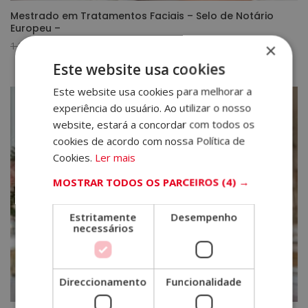
Mestrado em Tratamentos Faciais – Selo de Notário
Europeu –
O
O
1.920,00
€
480,00
€
×
preço
preço
Este website usa cookies
original
atual
Este website usa cookies para melhorar a
era:
é:
experiência do usuário. Ao utilizar o nosso
1.920,00€.
480,00€.
website, estará a concordar com todos os
cookies de acordo com nossa Política de
Cookies.
Ler mais
MOSTRAR TODOS OS PARCEIROS
(4) →
Estritamente
Desempenho
necessários
Direccionamento
Funcionalidade