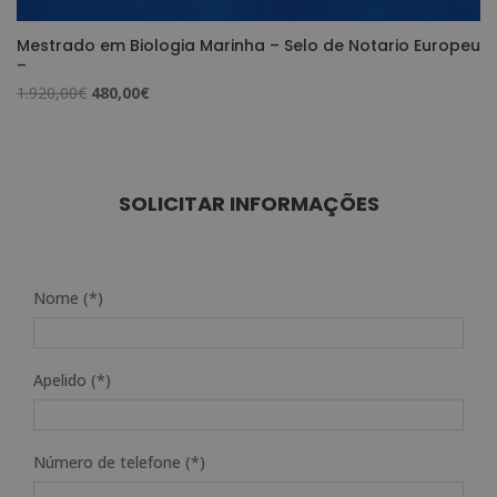
Mestrado em Biologia Marinha – Selo de Notario Europeu
–
O
O
1.920,00
€
480,00
€
preço
preço
original
atual
era:
é:
1.920,00€.
480,00€.
SOLICITAR INFORMAÇÕES
Nome (*)
Apelido (*)
Número de telefone (*)