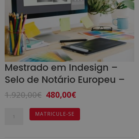
Mestrado em Indesign –
Selo de Notário Europeu –
O
O
1.920,00
€
480,00
€
preço
preço
original
atual
Quantidade
A
MATRICULE-SE
era:
é:
de
l
1.920,00€.
480,00€.
Mestrado
t