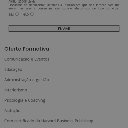
Altillo, 25008 Lleida.
Finalidade do tratamento: Tratamos a informações que nos fornece para lhe
enviar mensagens comerciais por correio electrónico de tipo comercial
relacionadas com os produtos oferecidos e outros produtos que possam ser do
SIM
NÃO
seu interesse.
Legitimação do tratamento: Consentimento do interessado.
Direitos: Pode exercer os seus direitos identificando-se suficientemente e
contactando-nos para o endereço admin@grupoesneca.com.
Para mais informações, consulte a nossa Política de Privacidade.
Deseja receber informação comercial (por telefone e/ou correio electrónico):
A
l
Oferta Formativa
t
Comunicação e Eventos
e
Educação
r
n
Administração e gestão
a
Interiorismo
t
Psicologia e Coaching
i
Nutrição
v
e
Com certificado da Harvard Business Publishing
: