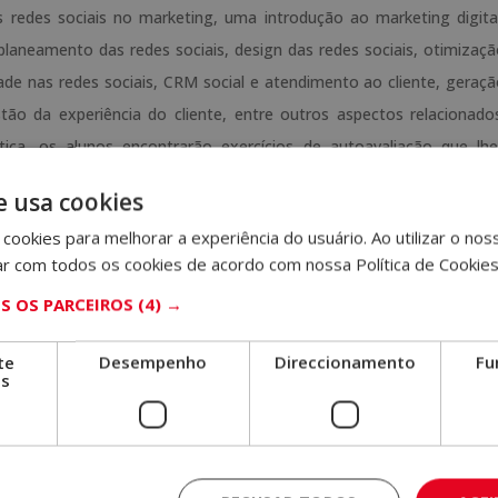
 redes sociais no marketing, uma introdução ao marketing digita
Europeu
planeamento das redes sociais, design das redes sociais, otimizaç
-
ade nas redes sociais, CRM social e atendimento ao cliente, geraç
tão da experiência do cliente, entre outros aspectos relacionado
tica, os alunos encontrarão exercícios de autoavaliação que lh
utónoma e reforçar os conceitos que considerem adequados, co
e usa cookies
 realizados.
cookies para melhorar a experiência do usuário. Ao utilizar o nos
de encontrará informações sobre a metodologia de aprendizagem,
ar com todos os cookies de acordo com nossa Política de Cookies
ampus Virtual, o que fazer quando o aluno tiver concluído o curso
 OS PARCEIROS
(4) →
.
te
Desempenho
Direccionamento
Fu
os
avaliações, o aluno receberá um diploma que certifica o “ MESTRA
S BUSINESS SCHOOL, avalizada pela nossa condição de sócios d
ormação e qualidade.