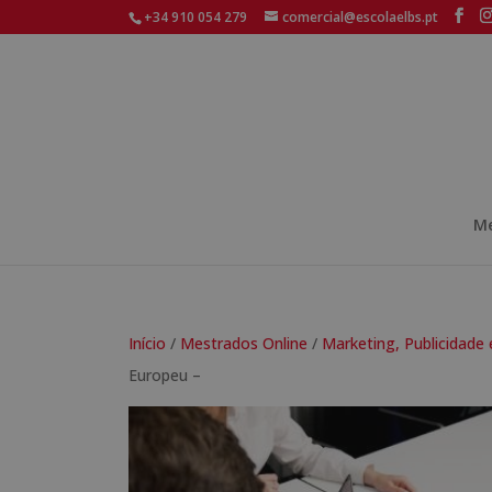
+34 910 054 279
comercial@escolaelbs.pt
Me
Início
/
Mestrados Online
/
Marketing, Publicidade
Europeu –