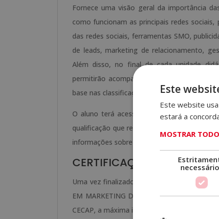
Fornece uma visão geral da importância das
como funcionam as principais redes sociais, 
das redes sociais, ferramentas SMO, publicid
de leads, marketing de relacionamento, ges
Além disso, no final de cada unidade didá
permitirão acompanhar o curso de forma a
Este websit
base nas classificações obtidas nos exercícios
Este website usa 
O aluno terá acesso a um curso inicial on
estará a concord
qualificação que receberá, como funciona o C
MOSTRAR TODOS
informações sobre o Grupo Esneca Formación
Estritamen
CERTIFICAÇÃO OBTIDA
necessári
Uma vez finalizados os estudos e feitas as 
EM MARKETING DE REDES SOCIAIS ”, da ELB
CECAP, a máxima instituição espanhola em f