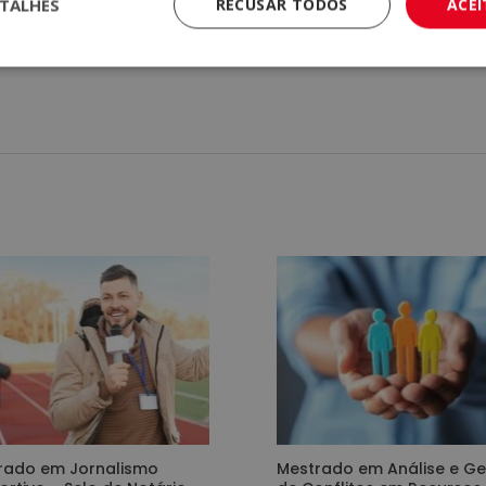
TALHES
RECUSAR TODOS
ACE
 Europeu, que atesta a validade, conteúdo e autenticidade do títu
rado em Jornalismo
Mestrado em Análise e G