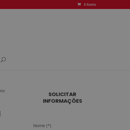
0 Items
rio
SOLICITAR
INFORMAÇÕES
g
o
Nome (*)