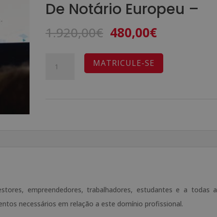
De Notário Europeu –
O
O
1.920,00
€
480,00
€
preço
preço
original
atual
Quantidade
A
MATRICULE-SE
era:
é:
de
l
1.920,00€.
480,00€.
Mestrado
t
em
e
Marketing
r
de
n
Redes
a
Sociais
t
-
i
Selo
v
gestores, empreendedores, trabalhadores, estudantes e a todas 
De
e
ntos necessários em relação a este domínio profissional.
Notário
: