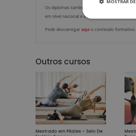
MOSTRAR DE
Os diplomas também trazem o selo de Notário
em nível nacional e internacional.
Pode descarregar
aqui
o conteúdo formativo.
Outros cursos
Mestrado em Pilates – Selo De
Mest