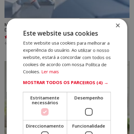
×
Mestrado em Gestão e Administração de Clínicas
Dentárias
Este website usa cookies
Este website usa cookies para melhorar a
O
O
1.580,00
€
395,00
€
Avaliação
5.00
preço
preço
experiência do usuário. Ao utilizar o nosso
de 5
original
atual
website, estará a concordar com todos os
era:
é:
cookies de acordo com nossa Política de
1.580,00€.
395,00€.
Cookies.
Ler mais
MOSTRAR TODOS OS PARCEIROS
(4) →
Estritamente
Desempenho
necessários
Direccionamento
Funcionalidade