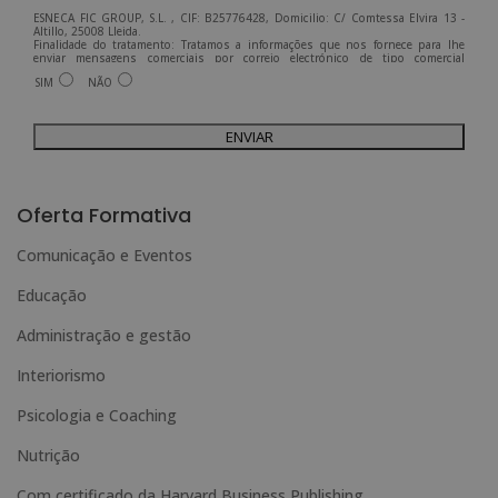
ESNECA FIC GROUP, S.L. , CIF: B25776428, Domicilio: C/ Comtessa Elvira 13 -
Altillo, 25008 Lleida.
Finalidade do tratamento: Tratamos a informações que nos fornece para lhe
enviar mensagens comerciais por correio electrónico de tipo comercial
relacionadas com os produtos oferecidos e outros produtos que possam ser do
SIM
NÃO
seu interesse.
Legitimação do tratamento: Consentimento do interessado.
Direitos: Pode exercer os seus direitos identificando-se suficientemente e
contactando-nos para o endereço admin@grupoesneca.com.
Para mais informações, consulte a nossa Política de Privacidade.
Deseja receber informação comercial (por telefone e/ou correio electrónico):
A
l
Oferta Formativa
t
Comunicação e Eventos
e
Educação
r
n
Administração e gestão
a
Interiorismo
t
Psicologia e Coaching
i
Nutrição
v
e
Com certificado da Harvard Business Publishing