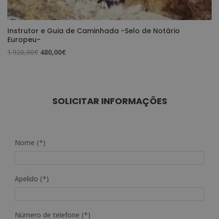
Instrutor e Guia de Caminhada -Selo de Notário
Europeu-
O
O
1.920,00
€
480,00
€
preço
preço
original
atual
era:
é:
1.920,00€.
480,00€.
SOLICITAR INFORMAÇÕES
Nome (*)
Apelido (*)
Número de telefone (*)