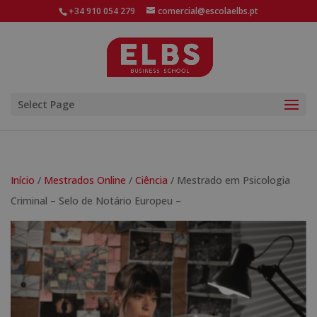
+34 910 054 279
comercial@escolaelbs.pt
Select Page
Início
/
Mestrados Online
/
Ciência
/ Mestrado em Psicologia
Criminal – Selo de Notário Europeu –