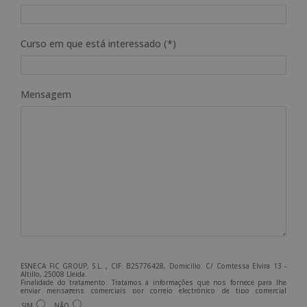
Curso em que está interessado (*)
Mensagem
ESNECA FIC GROUP, S.L. , CIF: B25776428, Domicilio: C/ Comtessa Elvira 13 -
Altillo, 25008 Lleida.
Finalidade do tratamento: Tratamos a informações que nos fornece para lhe
enviar mensagens comerciais por correio electrónico de tipo comercial
relacionadas com os produtos oferecidos e outros produtos que possam ser do
SIM
NÃO