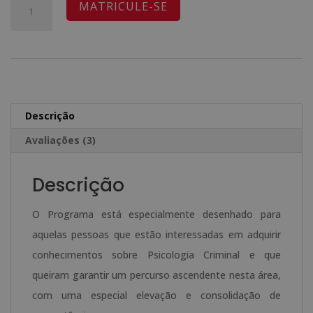
original
atual
Quantidade
ções de
A
MATRICULE-SE
clientes
era:
é:
de
l
1.520,00€.
380,00€.
Mestrado
t
em
e
Psicologia
r
Criminal
n
Descrição
-
a
Avaliações (3)
Selo
t
de
i
Descrição
Notário
v
Europeu
e
O Programa está especialmente desenhado para
-
:
aquelas pessoas que estão interessadas em adquirir
conhecimentos sobre Psicologia Criminal e que
queiram garantir um percurso ascendente nesta área,
com uma especial elevação e consolidação de