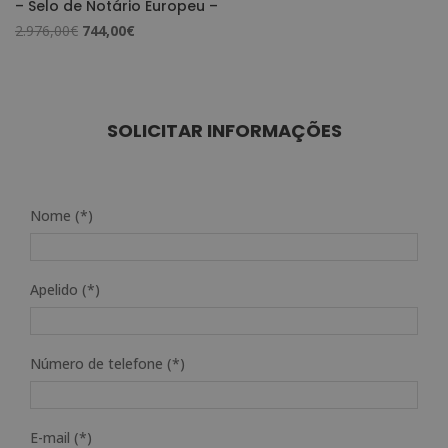
– Selo de Notário Europeu –
O
O
2.976,00
€
744,00
€
preço
preço
original
atual
era:
é:
2.976,00€.
744,00€.
SOLICITAR INFORMAÇÕES
Nome (*)
Apelido (*)
Número de telefone (*)
E-mail (*)