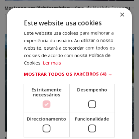
Mestrado em Bioinformática – Selo de Notário Europeu –
×
O
O
1.920,00
€
480,00
€
Este website usa cookies
preço
preço
original
atual
Este website usa cookies para melhorar a
era:
é:
experiência do usuário. Ao utilizar o nosso
1.920,00€.
480,00€.
website, estará a concordar com todos os
cookies de acordo com nossa Política de
Cookies.
Ler mais
MOSTRAR TODOS OS PARCEIROS
(4) →
Estritamente
Desempenho
necessários
Direccionamento
Funcionalidade
Mestrado em Disposição de Instalações Solares