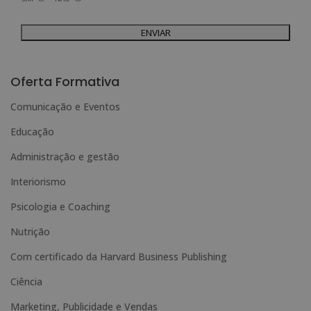
seu interesse.
Legitimação do tratamento: Consentimento do interessado.
Direitos: Pode exercer os seus direitos identificando-se suficientemente e
contactando-nos para o endereço admin@grupoesneca.com.
Para mais informações, consulte a nossa Política de Privacidade.
Deseja receber informação comercial (por telefone e/ou correio electrónico):
A
l
Oferta Formativa
t
Comunicação e Eventos
e
Educação
r
n
Administração e gestão
a
Interiorismo
t
Psicologia e Coaching
i
Nutrição
v
e
Com certificado da Harvard Business Publishing
:
Ciência
Marketing, Publicidade e Vendas