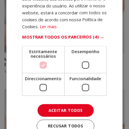
experiência do usuário. Ao utilizar o nosso
website, estará a concordar com todos os
cookies de acordo com nossa Política de
Cookies.
Ler mais
MOSTRAR TODOS OS PARCEIROS
(4) →
Estritamente
Desempenho
necessários
Mestrado em Tratamentos Faciais – Selo de Notário
Europeu –
O
O
1.920,00
€
480,00
€
preço
preço
Direccionamento
Funcionalidade
original
atual
era:
é:
1.920,00€.
480,00€.
ACEITAR TODOS
RECUSAR TODOS