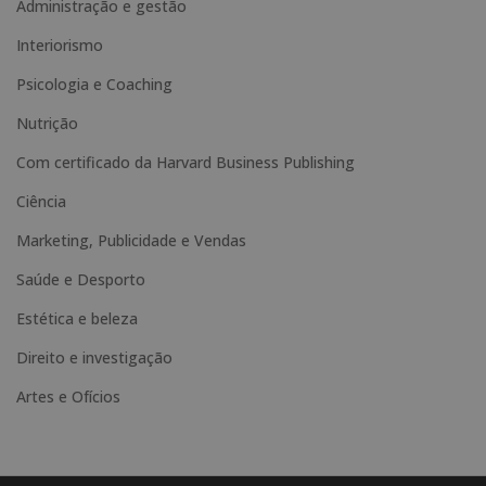
n
Administração e gestão
a
Interiorismo
t
Psicologia e Coaching
i
Nutrição
v
e
Com certificado da Harvard Business Publishing
:
Ciência
Marketing, Publicidade e Vendas
Saúde e Desporto
Estética e beleza
Direito e investigação
Artes e Ofícios