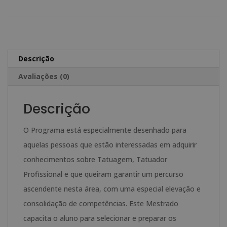
2.380,00€.
595,00€.
Mestrado
t
em
e
Tatuagem,
r
Tatuador
n
Descrição
Profissional
a
Avaliações (0)
-
t
Inclui
i
Descrição
Kit
v
de
e
O Programa está especialmente desenhado para
Tatuagem
:
aquelas pessoas que estão interessadas em adquirir
-
conhecimentos sobre Tatuagem, Tatuador
Profissional e que queiram garantir um percurso
ascendente nesta área, com uma especial elevação e
consolidação de competências. Este Mestrado
capacita o aluno para selecionar e preparar os