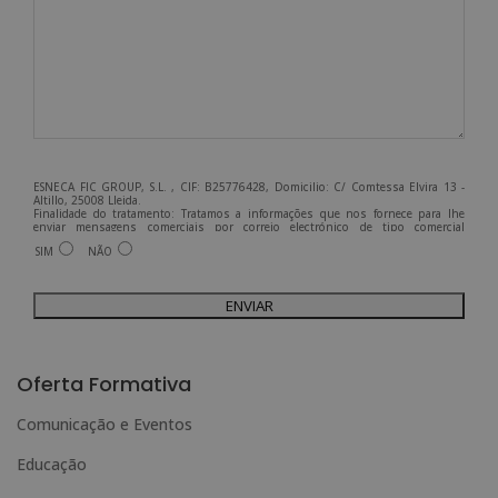
ESNECA FIC GROUP, S.L. , CIF: B25776428, Domicilio: C/ Comtessa Elvira 13 -
Altillo, 25008 Lleida.
Finalidade do tratamento: Tratamos a informações que nos fornece para lhe
enviar mensagens comerciais por correio electrónico de tipo comercial
relacionadas com os produtos oferecidos e outros produtos que possam ser do
SIM
NÃO
seu interesse.
Legitimação do tratamento: Consentimento do interessado.
Direitos: Pode exercer os seus direitos identificando-se suficientemente e
contactando-nos para o endereço admin@grupoesneca.com.
Para mais informações, consulte a nossa Política de Privacidade.
Deseja receber informação comercial (por telefone e/ou correio electrónico):
A
l
Oferta Formativa
t
Comunicação e Eventos
e
Educação
r