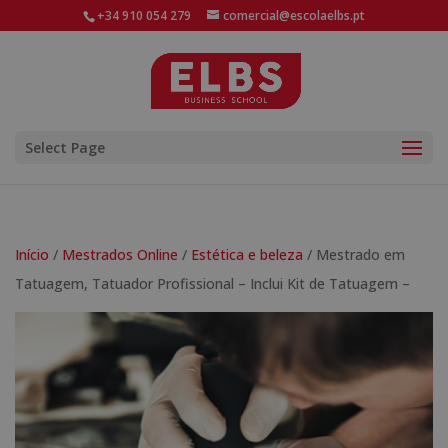
+34 910 054 279
comercial@escolaelbs.pt
Select Page
Início
/
Mestrados Online
/
Estética e beleza
/ Mestrado em
Tatuagem, Tatuador Profissional – Inclui Kit de Tatuagem –