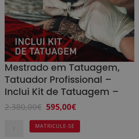
Mestrado em Tatuagem,
Tatuador Profissional –
Inclui Kit de Tatuagem –
O
O
2.380,00
€
595,00
€
preço
preço
original
atual
Quantidade
A
MATRICULE-SE
era:
é:
de
l