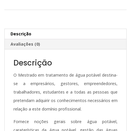
1.920,00€.
480,00€.
Mestrado
t
em
e
Tratamento
r
de
n
Descrição
Água
a
Avaliações (0)
Potável
t
-
i
Descrição
Selo
v
de
e
O Mestrado em tratamento de água potável destina-
Notário
:
se a empresários, gestores, empreendedores,
Europeu
trabalhadores, estudantes e a todas as pessoas que
-
pretendam adquirir os conhecimentos necessários em
relação a este domínio profissional.
Fornece noções gerais sobre água potável,
caraterísticas da água potável, gestão das águas