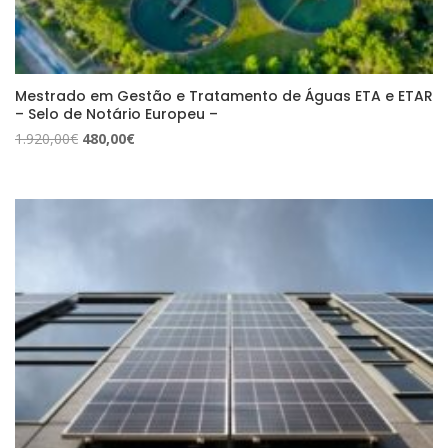
Mestrado em Gestão e Tratamento de Águas ETA e ETAR
– Selo de Notário Europeu –
O
O
1.920,00
€
480,00
€
preço
preço
original
atual
era:
é:
1.920,00€.
480,00€.