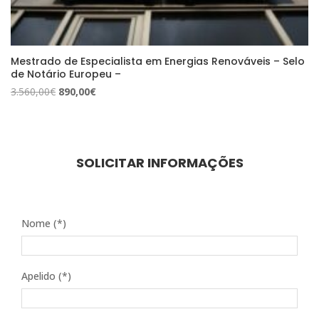
Mestrado de Especialista em Energias Renováveis – Selo
de Notário Europeu –
O
O
3.560,00
€
890,00
€
preço
preço
original
atual
era:
é:
3.560,00€.
890,00€.
SOLICITAR INFORMAÇÕES
Nome (*)
Apelido (*)