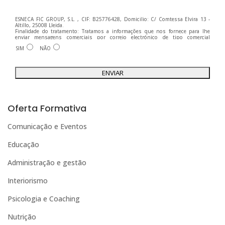
ESNECA FIC GROUP, S.L. , CIF: B25776428, Domicilio: C/ Comtessa Elvira 13 -
Altillo, 25008 Lleida.
Finalidade do tratamento: Tratamos a informações que nos fornece para lhe
enviar mensagens comerciais por correio electrónico de tipo comercial
relacionadas com os produtos oferecidos e outros produtos que possam ser do
SIM
NÃO
seu interesse.
Legitimação do tratamento: Consentimento do interessado.
Direitos: Pode exercer os seus direitos identificando-se suficientemente e
contactando-nos para o endereço admin@grupoesneca.com.
Para mais informações, consulte a nossa Política de Privacidade.
Deseja receber informação comercial (por telefone e/ou correio electrónico):
A
l
Oferta Formativa
t
Comunicação e Eventos
e
Educação
r
n
Administração e gestão
a
Interiorismo
t
Psicologia e Coaching
i
Nutrição
v