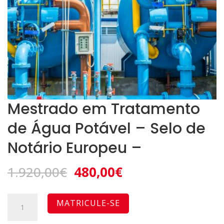
Mestrado em Tratamento
de Água Potável – Selo de
Notário Europeu –
O
O
1.920,00
€
480,00
€
preço
preço
original
atual
Quantidade
A
MATRICULE-SE
era:
é:
de
l