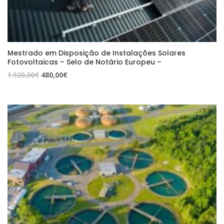
Mestrado em Disposição de Instalações Solares
Fotovoltaicas – Selo de Notário Europeu –
O
O
1.920,00
€
480,00
€
preço
preço
original
atual
era:
é:
1.920,00€.
480,00€.