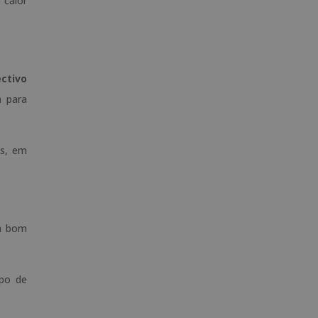
 calor
ectivo
a para
es, em
m bom
ipo de