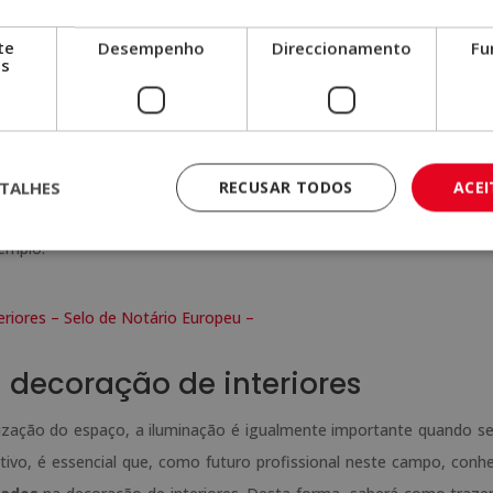
ssário ter em conta
vários factores
.
te
Desempenho
Direccionamento
Fu
os
udo do próprio espaço
, tendo em conta a colocação das jane
ço disponível, etc. É igualmente necessário ter em conta os fa
ação da sala, tais como o sistema de cablagem ou se a sala está
TALHES
RECUSAR TODOS
ACE
e actividades terão lugar
no próprio quarto, ou seja, se este se t
emplo.
riores – Selo de Notário Europeu –
 decoração de interiores
nização do espaço, a iluminação é igualmente importante quando se
tivo, é essencial que, como futuro profissional neste campo, conh