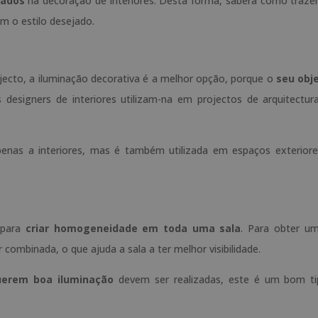
zados
na decoração de interiores. Desta forma, saberá como trazer
 o estilo desejado.
ecto, a iluminação decorativa é a melhor opção, porque o
seu obj
designers de interiores utilizam-na em projectos de arquitectur
penas a interiores, mas é também utilizada em espaços exterior
 para
criar homogeneidade em toda uma sala
. Para obter u
r combinada, o que ajuda a sala a ter melhor visibilidade.
querem boa iluminação
devem ser realizadas, este é um bom t