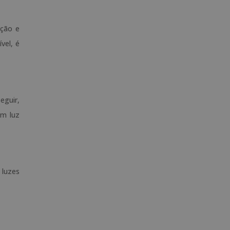
ição e
vel, é
eguir,
om luz
s luzes