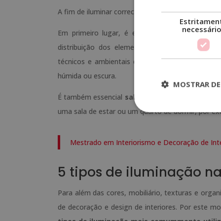
A fim de iluminar correctamente uma sala, é nece
Estritamen
necessári
Em primeiro lugar, é essencial realizar um
est
distribuição dos elementos decorativos, o espa
técnicos e ambientais que influenciam a ilumin
húmida ou escura.
MOSTRAR DE
É também essencial
saber ou prever que tipo d
uma sala de estar ou um quarto de dormir, por ex
Mestrado em Interiorismo e Decoração de Inte
5 tipos de iluminação na
Para além das cores, mobiliário, texturas e orga
de decoração e design de interiores. Por este mo