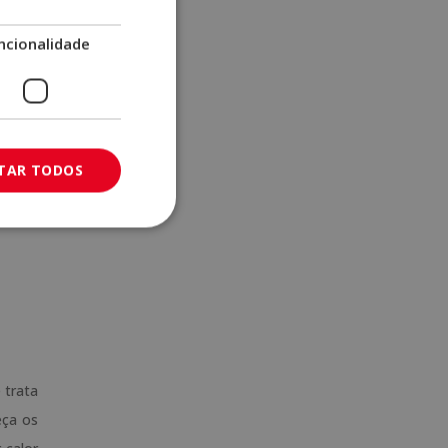
ncionalidade
las, a
ctores
 muito
ITAR TODOS
ornará
 trata
eça os