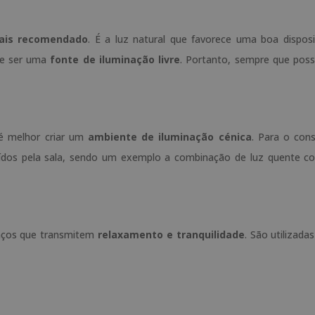
ais recomendado
. É a luz natural que favorece uma boa dispos
de ser uma
fonte de iluminação livre
. Portanto, sempre que possí
 é melhor criar um
ambiente de iluminação cénica
. Para o cons
buídos pela sala, sendo um exemplo a combinação de luz quente c
paços que transmitem
relaxamento e tranquilidade
. São utilizada