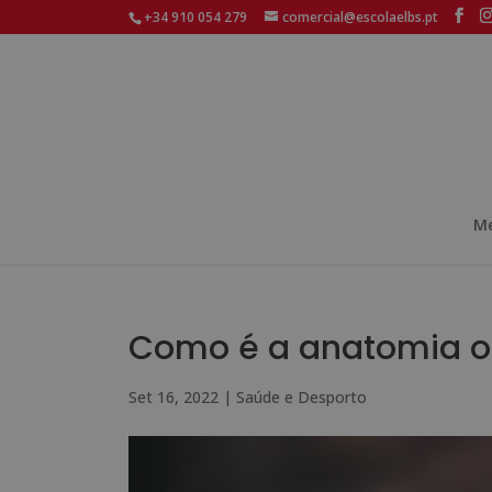
+34 910 054 279
comercial@escolaelbs.pt
Me
Como é a anatomia o
Set 16, 2022
|
Saúde e Desporto