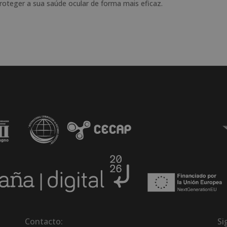
roteger a sua saúde ocular de forma mais eficaz.
Contacto:
Si