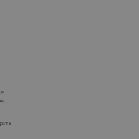
sua
ia,
lguma