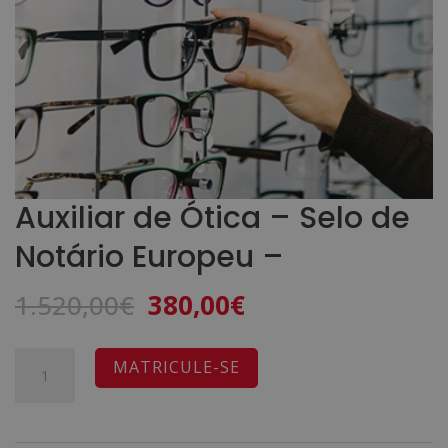
Auxiliar de Ótica – Selo de
Notário Europeu –
O
O
1.520,00
€
380,00
€
preço
preço
original
atual
Quantidade
A
MATRICULE-SE
era:
é:
de
l
1.520,00€.
380,00€.
Auxiliar
t