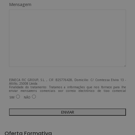
Mensagem
ESNECA FIC GROUP, S.L. , CIF: B25776428, Domicilio: C/ Comtessa Elvira 13 -
Altillo, 25008 Lleida.
Finalidade do tratamento: Tratamos a informações que nos fornece para lhe
enviar mensagens comerciais por correio electrónico de tipo comercial
relacionadas com os produtos oferecidos e outros produtos que possam ser do
SIM
NÃO
seu interesse.
Legitimação do tratamento: Consentimento do interessado.
Direitos: Pode exercer os seus direitos identificando-se suficientemente e
contactando-nos para o endereço admin@grupoesneca.com.
Para mais informações, consulte a nossa Política de Privacidade.
Deseja receber informação comercial (por telefone e/ou correio electrónico):
A
l
Oferta Formativa