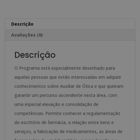
de
e
Ótica
r
-
n
Descrição
Selo
a
Avaliações (0)
de
t
Notário
i
Descrição
Europeu
v
-
e
O Programa está especialmente desenhado para
:
aquelas pessoas que estão interessadas em adquirir
conhecimentos sobre Auxiliar de Ótica e que queiram
garantir um percurso ascendente nesta área, com
uma especial elevação e consolidação de
competências. Permite conhecer a regulamentação
do escritório de farmácia, a relação entre bens e
serviços, a fabricação de medicamentos, as áreas de