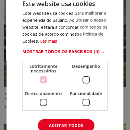
Este website usa cookies
1.520,00€.
380,00€.
Este website usa cookies para melhorar a
experiência do usuário. Ao utilizar o nosso
website, estará a concordar com todos os
cookies de acordo com nossa Política de
Cookies.
Ler mais
MOSTRAR TODOS OS PARCEIROS
(4) →
Estritamente
Desempenho
necessários
Direccionamento
Funcionalidade
Mestrado em scouting no futebol + mestrado em
psicologia desportiva
O
O
2.880,00
€
720,00
€
preço
preço
original
atual
ACEITAR TODOS
era:
é: