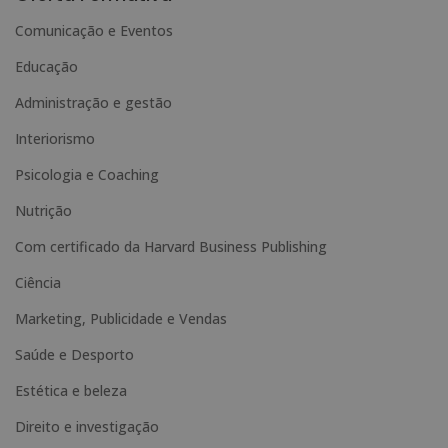
t
Comunicação e Eventos
e
Educação
r
n
Administração e gestão
a
Interiorismo
t
Psicologia e Coaching
i
Nutrição
v
e
Com certificado da Harvard Business Publishing
:
Ciência
Marketing, Publicidade e Vendas
Saúde e Desporto
Estética e beleza
Direito e investigação