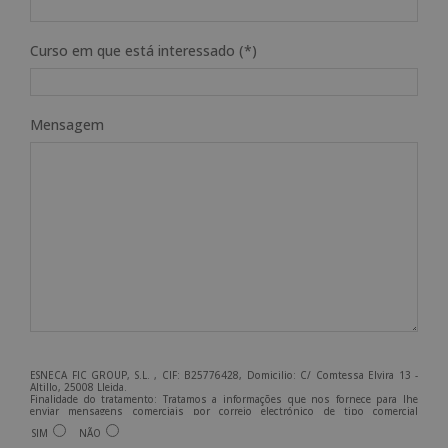
Curso em que está interessado (*)
Mensagem
ESNECA FIC GROUP, S.L. , CIF: B25776428, Domicilio: C/ Comtessa Elvira 13 -
Altillo, 25008 Lleida.
Finalidade do tratamento: Tratamos a informações que nos fornece para lhe
enviar mensagens comerciais por correio electrónico de tipo comercial
relacionadas com os produtos oferecidos e outros produtos que possam ser do
SIM
NÃO
seu interesse.
Legitimação do tratamento: Consentimento do interessado.