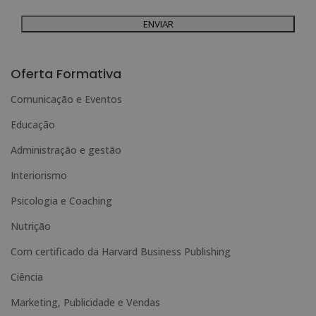
Direitos: Pode exercer os seus direitos identificando-se suficientemente e
contactando-nos para o endereço admin@grupoesneca.com.
Para mais informações, consulte a nossa Política de Privacidade.
Deseja receber informação comercial (por telefone e/ou correio electrónico):
A
l
Oferta Formativa
t
Comunicação e Eventos
e
Educação
r
n
Administração e gestão
a
Interiorismo
t
Psicologia e Coaching
i
Nutrição
v
e
Com certificado da Harvard Business Publishing
:
Ciência
Marketing, Publicidade e Vendas