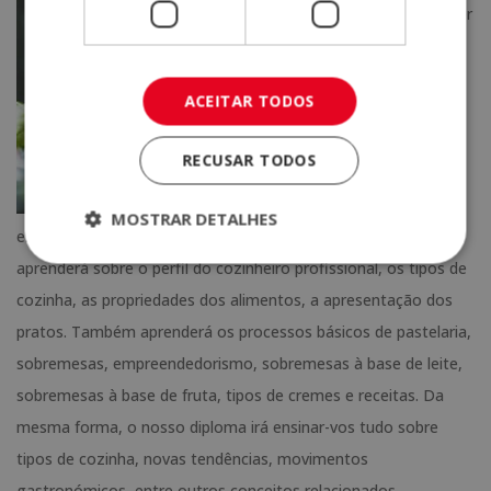
quiser aprender
a montar um
camião de
ACEITAR TODOS
comida, não
perca o nosso
RECUSAR TODOS
Mestrado em
Cozinha
. Com
MOSTRAR DETALHES
este diploma, além de aprender sobre este sector da moda,
aprenderá sobre o perfil do cozinheiro profissional, os tipos de
cozinha, as propriedades dos alimentos, a apresentação dos
pratos. Também aprenderá os processos básicos de pastelaria,
sobremesas, empreendedorismo, sobremesas à base de leite,
sobremesas à base de fruta, tipos de cremes e receitas. Da
mesma forma, o nosso diploma irá ensinar-vos tudo sobre
tipos de cozinha, novas tendências, movimentos
gastronómicos, entre outros conceitos relacionados.