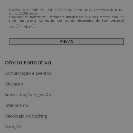
ESNECA FIC GROUP, S.L. , CIF: B25776428, Domicilio: C/ Comtessa Elvira 13 -
Altillo, 25008 Lleida.
Finalidade do tratamento: Tratamos a informações que nos fornece para lhe
enviar mensagens comerciais por correio electrónico de tipo comercial
relacionadas com os produtos oferecidos e outros produtos que possam ser do
SIM
NÃO
seu interesse.
Legitimação do tratamento: Consentimento do interessado.
Direitos: Pode exercer os seus direitos identificando-se suficientemente e
contactando-nos para o endereço admin@grupoesneca.com.
Para mais informações, consulte a nossa Política de Privacidade.
Deseja receber informação comercial (por telefone e/ou correio electrónico):
A
l
Oferta Formativa
t
Comunicação e Eventos
e
Educação
r
n
Administração e gestão
a
Interiorismo
t
Psicologia e Coaching
i
Nutrição
v