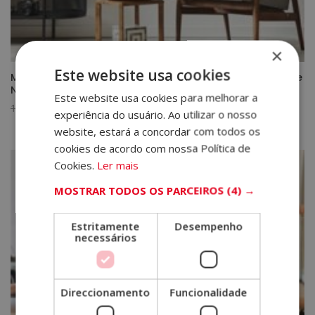
×
Este website usa cookies
Mestrado Em Design E Decoração De Interiores – Selo De
Notário Europeu –
Este website usa cookies para melhorar a
O
O
1.580,00
€
395,00
€
experiência do usuário. Ao utilizar o nosso
preço
preço
website, estará a concordar com todos os
original
atual
cookies de acordo com nossa Política de
era:
é:
Cookies.
Ler mais
1.580,00€.
395,00€.
MOSTRAR TODOS OS PARCEIROS
(4) →
Estritamente
Desempenho
necessários
Direccionamento
Funcionalidade