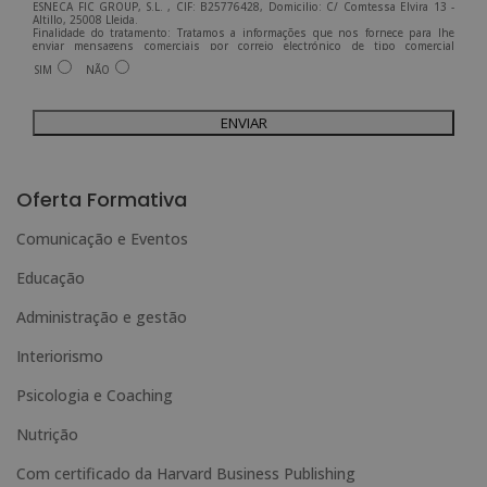
ESNECA FIC GROUP, S.L. , CIF: B25776428, Domicilio: C/ Comtessa Elvira 13 -
Altillo, 25008 Lleida.
Finalidade do tratamento: Tratamos a informações que nos fornece para lhe
enviar mensagens comerciais por correio electrónico de tipo comercial
relacionadas com os produtos oferecidos e outros produtos que possam ser do
SIM
NÃO
seu interesse.
Legitimação do tratamento: Consentimento do interessado.
Direitos: Pode exercer os seus direitos identificando-se suficientemente e
contactando-nos para o endereço admin@grupoesneca.com.
Para mais informações, consulte a nossa Política de Privacidade.
Deseja receber informação comercial (por telefone e/ou correio electrónico):
A
l
Oferta Formativa
t
Comunicação e Eventos
e
Educação
r
n
Administração e gestão
a
Interiorismo
t
Psicologia e Coaching
i
Nutrição
v
e
Com certificado da Harvard Business Publishing