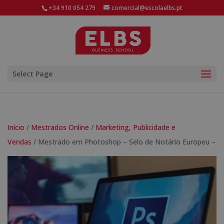
+34 910 054 279
comercial@escolaelbs.pt
Select Page
Início
/
Mestrados Online
/
Marketing, Publicidade e
Vendas
/ Mestrado em Photoshop – Selo de Notário Europeu –