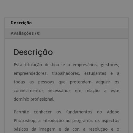
em
e
Photoshop
r
-
n
Descrição
Selo
a
Avaliações (0)
de
t
Notário
i
Descrição
Europeu
v
-
e
Esta titulação destina-se a empresários, gestores,
:
empreendedores, trabalhadores, estudantes e a
todas as pessoas que pretendam adquirir os
conhecimentos necessários em relação a este
domínio profissional.
Permite conhecer os fundamentos do Adobe
Photoshop, a introdução ao programa, os aspectos
básicos da imagem e da cor, a resolução e o