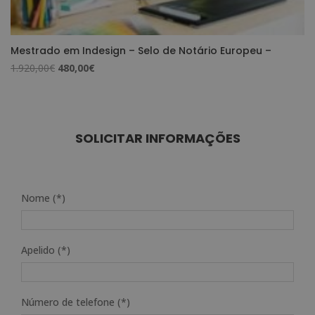
Mestrado em Indesign – Selo de Notário Europeu –
O
O
1.920,00
€
480,00
€
preço
preço
original
atual
era:
é:
1.920,00€.
480,00€.
SOLICITAR INFORMAÇÕES
Nome (*)
Apelido (*)
Número de telefone (*)