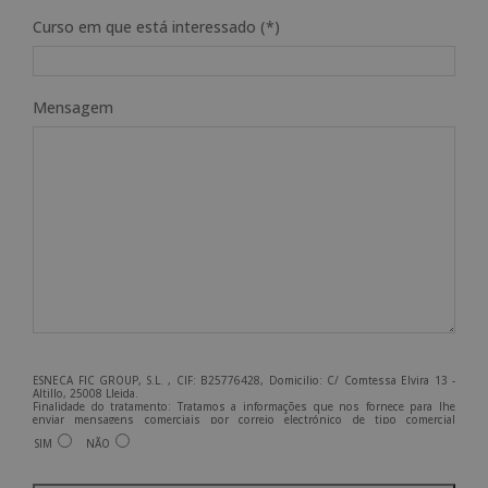
Curso em que está interessado (*)
Mensagem
ESNECA FIC GROUP, S.L. , CIF: B25776428, Domicilio: C/ Comtessa Elvira 13 -
Altillo, 25008 Lleida.
Finalidade do tratamento: Tratamos a informações que nos fornece para lhe
enviar mensagens comerciais por correio electrónico de tipo comercial
relacionadas com os produtos oferecidos e outros produtos que possam ser do
SIM
NÃO
seu interesse.
Legitimação do tratamento: Consentimento do interessado.
Direitos: Pode exercer os seus direitos identificando-se suficientemente e
contactando-nos para o endereço admin@grupoesneca.com.