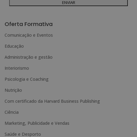
Para mais informações, consulte a nossa Política de Privacidade.
Deseja receber informação comercial (por telefone e/ou correio electrónico):
A
l
Oferta Formativa
t
Comunicação e Eventos
e
Educação
r
n
Administração e gestão
a
Interiorismo
t
Psicologia e Coaching
i
Nutrição
v
e
Com certificado da Harvard Business Publishing
:
Ciência
Marketing, Publicidade e Vendas
Saúde e Desporto