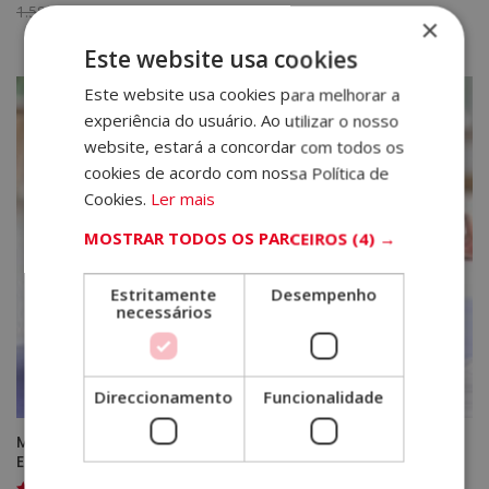
O
O
1.580,00
€
395,00
€
Avaliação
×
4.75
preço
preço
de 5
Este website usa cookies
original
atual
era:
é:
Este website usa cookies para melhorar a
1.580,00€.
395,00€.
experiência do usuário. Ao utilizar o nosso
website, estará a concordar com todos os
cookies de acordo com nossa Política de
Cookies.
Ler mais
MOSTRAR TODOS OS PARCEIROS
(4) →
Estritamente
Desempenho
necessários
Direccionamento
Funcionalidade
Mestrado em Psicologia Desportiva – Selo de Notário
Europeu –