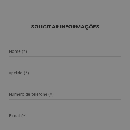
preço
preço
original
atual
era:
é:
1.920,00€.
480,00€.
SOLICITAR INFORMAÇÕES
Nome (*)
Apelido (*)
Número de telefone (*)
E-mail (*)