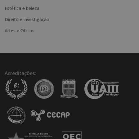
Estética e beleza
Direito e investigação
Artes e Ofícios
Acreditações: