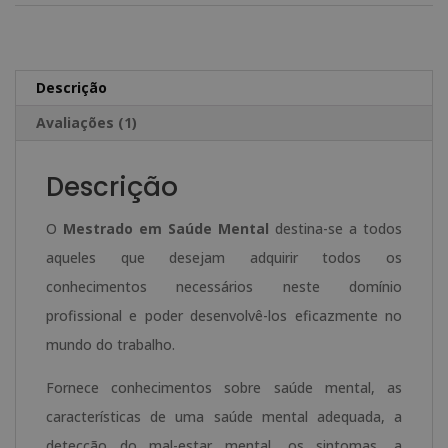
em
e
Saúde
r
Mental
n
Descrição
a
Avaliações (1)
t
i
Descrição
v
e
O
Mestrado em Saúde Mental
destina-se a todos
:
aqueles que desejam adquirir todos os
conhecimentos necessários neste domínio
profissional e poder desenvolvê-los eficazmente no
mundo do trabalho.
Fornece conhecimentos sobre saúde mental, as
características de uma saúde mental adequada, a
detecção do mal-estar mental, os sintomas, a