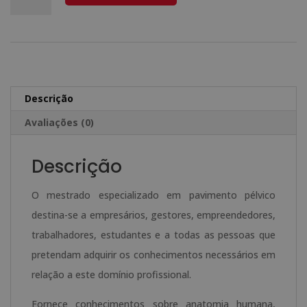
era:
é:
de
l
1.920,00€.
480,00€.
Mestrado
t
Especializado
e
em
r
Pavimento
n
Descrição
Pélvico
a
Avaliações (0)
-
t
Selo
i
Descrição
de
v
Notario
e
O mestrado especializado em pavimento pélvico
Europeu
:
destina-se a empresários, gestores, empreendedores,
-
trabalhadores, estudantes e a todas as pessoas que
pretendam adquirir os conhecimentos necessários em
relação a este domínio profissional.
Fornece conhecimentos sobre anatomia humana,