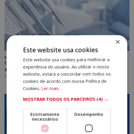
×
Este website usa cookies
Mestrado em Gestão e Administração de Clínicas
Este website usa cookies para melhorar a
Dentárias
experiência do usuário. Ao utilizar o nosso
website, estará a concordar com todos os
O
O
1.580,00
€
395,00
€
Avaliação
5.00
cookies de acordo com nossa Política de
preço
preço
de 5
Cookies.
Ler mais
original
atual
era:
é:
MOSTRAR TODOS OS PARCEIROS
(4) →
1.580,00€.
395,00€.
Estritamente
Desempenho
necessários