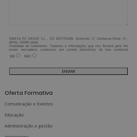
ESNECA FIC GROUP, S.L. , CIF: B25776428, Domicilio: C/ Comtessa Elvira 13 -
Altillo, 25008 Lleida.
Finalidade do tratamento: Tratamos a informações que nos fornece para lhe
enviar mensagens comerciais por correio electrónico de tipo comercial
relacionadas com os produtos oferecidos e outros produtos que possam ser do
SIM
NÃO
seu interesse.
Legitimação do tratamento: Consentimento do interessado.
Direitos: Pode exercer os seus direitos identificando-se suficientemente e
contactando-nos para o endereço admin@grupoesneca.com.
Para mais informações, consulte a nossa Política de Privacidade.
Deseja receber informação comercial (por telefone e/ou correio electrónico):
A
l
Oferta Formativa
t
Comunicação e Eventos
e
Educação
r
n
Administração e gestão
a
Interiorismo