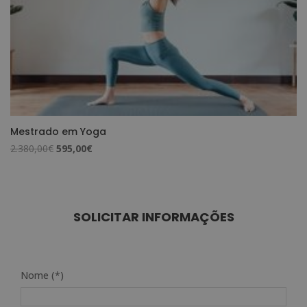
Mestrado em Yoga
O
O
2.380,00
€
595,00
€
preço
preço
original
atual
era:
é:
2.380,00€.
595,00€.
SOLICITAR INFORMAÇÕES
Nome (*)