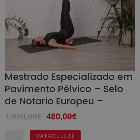
Mestrado Especializado em
Pavimento Pélvico – Selo
de Notario Europeu –
O
O
1.920,00
€
480,00
€
preço
preço
original
atual
Quantidade
A
MATRICULE-SE