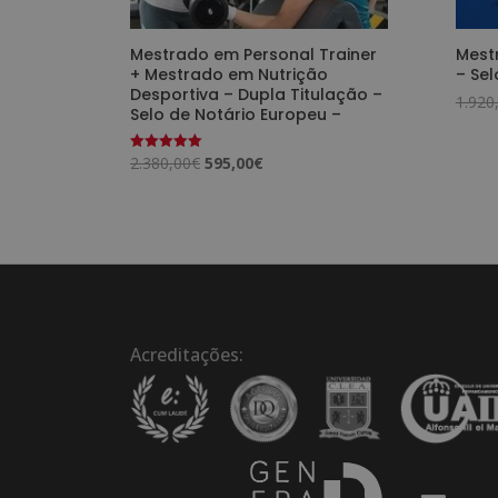
Mestrado em Personal Trainer
Mest
+ Mestrado em Nutrição
– Sel
Desportiva – Dupla Titulação –
1.920
Selo de Notário Europeu –
O
O
2.380,00
€
595,00
€
Avaliação
5.00
preço
preço
de 5
original
atual
era:
é:
2.380,00€.
595,00€.
Acreditações: