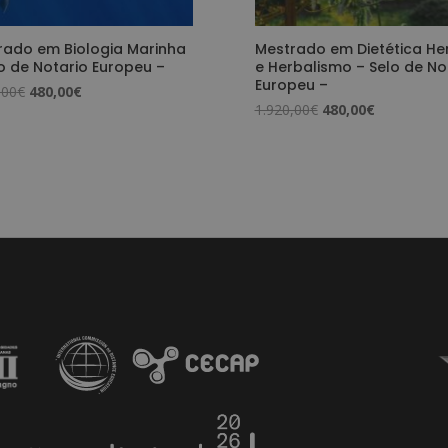
rado em Biologia Marinha
Mestrado em Dietética He
o de Notario Europeu –
e Herbalismo – Selo de No
Europeu –
O
O
,00
€
480,00
€
O
O
1.920,00
€
480,00
€
preço
preço
preço
preço
original
atual
original
atual
era:
é:
era:
é:
1.920,00€.
480,00€.
1.920,00€.
480,00€.