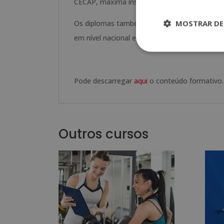
CECAP, máxima instituição espanhola em for
MOSTRAR DE
Os diplomas também trazem o selo de Notário
em nível nacional e internacional.
Pode descarregar
aqui
o conteúdo formativo.
Outros cursos