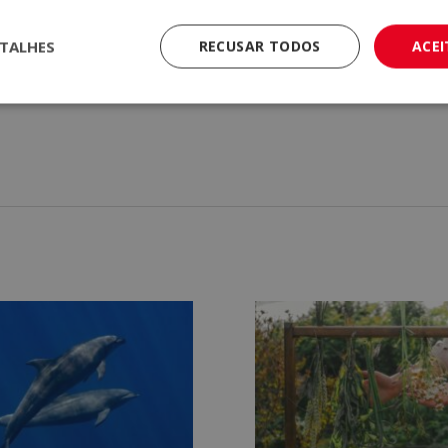
mação e qualidade.
TALHES
RECUSAR TODOS
ACE
 Europeu, que atesta a validade, conteúdo e autenticidade do títul