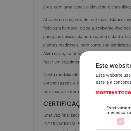
área, com uma especial elevação e consolida
Através do conjunto de materiais didáticos d
fisiologia humana, ou seja, revisarão dive
princípios básicos da homeopatia e da fitote
plantas medicinais, bem como sua administraç
Além disso, no final de cada unidade didática
fazer um seguimento do curso de forma aut
Este websit
Nesta modalidade o aluno receberá acesso a 
Este website usa 
estará a concord
aprendizagem, a titulação que receberá, o f
terminado e informação sobre Grupo Esneca
MOSTRAR TODOS
CERTIFICAÇÃO OBTIDA
Estritamen
necessári
Uma vez finalizados os estudos e feitas as 
INTERNACIONAL EM NATUROPATIA”, de ELBS B