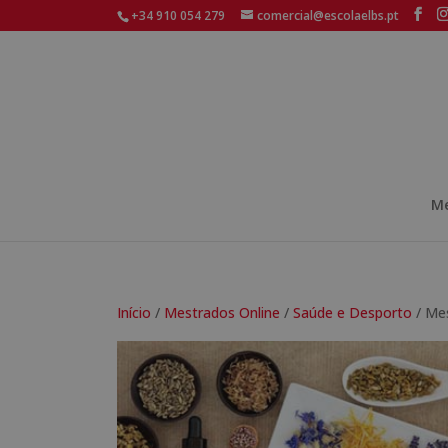
+34 910 054 279
comercial@escolaelbs.pt
Me
Início
/
Mestrados Online
/
Saúde e Desporto
/ Mes