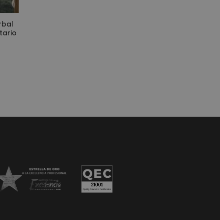
rbal
tario