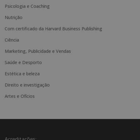
t
Psicologia e Coaching
i
Nutrição
v
e
Com certificado da Harvard Business Publishing
:
Ciência
Marketing, Publicidade e Vendas
Saúde e Desporto
Estética e beleza
Direito e investigação
Artes e Ofícios
Acreditações: