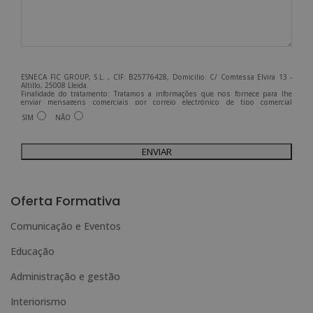
ESNECA FIC GROUP, S.L. , CIF: B25776428, Domicilio: C/ Comtessa Elvira 13 -
Altillo, 25008 Lleida.
Finalidade do tratamento: Tratamos a informações que nos fornece para lhe
enviar mensagens comerciais por correio electrónico de tipo comercial
relacionadas com os produtos oferecidos e outros produtos que possam ser do
SIM
NÃO
seu interesse.
Legitimação do tratamento: Consentimento do interessado.
Direitos: Pode exercer os seus direitos identificando-se suficientemente e
contactando-nos para o endereço admin@grupoesneca.com.
Para mais informações, consulte a nossa Política de Privacidade.
Deseja receber informação comercial (por telefone e/ou correio electrónico):
A
l
Oferta Formativa
t
Comunicação e Eventos
e
Educação
r
n
Administração e gestão
a
Interiorismo