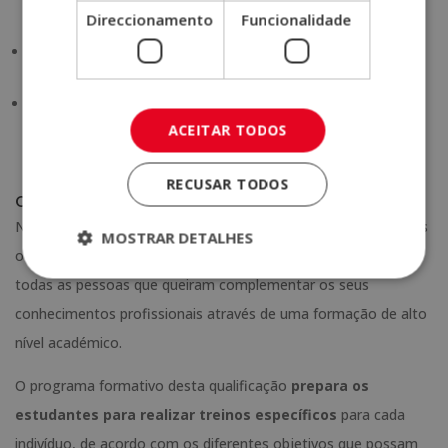
Direccionamento
Funcionalidade
saudáveis.
Podes trabalhar por conta própria,
definir o valor das
sessões
e estabelecer os limites do teu trabalho.
É um setor em constante evolução, que possibilita
especializações em várias áreas e
oferece oportunidades
ACEITAR TODOS
de trabalho em ambientes muito diversificados
.
RECUSAR TODOS
Onde desenvolver o perfil de personal trainer?
No Instituto Internacional de Ciências Desportivas oferecemos
MOSTRAR DETALHES
o
Mestrado em Personal Trainer e Nutrição Desportiva
para
todas as pessoas que queiram complementar os seus
conhecimentos profissionais através de uma formação de alto
nível académico.
O programa formativo desta qualificação
prepara os
estudantes para realizar treinos específicos
para cada
indivíduo, de acordo com os diferentes objetivos que possam