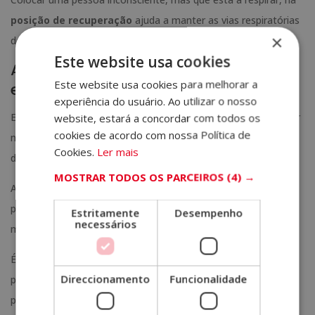
posição de recuperação
ajuda a manter as vias respiratórias
×
desobstruídas e evita a aspiração de fluidos.
Este website usa cookies
Administração de medicamentos de
Este website usa cookies para melhorar a
emergência
experiência do usuário. Ao utilizar o nosso
Em alguns casos, como em reações alérgicas graves, pode ser
website, estará a concordar com todos os
cookies de acordo com nossa Política de
necessário
administrar epinefrina
ou outros medicamentos
Cookies.
Ler mais
de emergência.
MOSTRAR TODOS OS PARCEIROS
(4) →
A administração de medicamentos deve ser feita seguindo
protocolos específicos e considerando as alergias e condições
Estritamente
Desempenho
necessários
médicas prévias do paciente.
É importante destacar que os primeiros socorros devem ser
Direccionamento
Funcionalidade
prestados por
pessoal capacitado
, como enfermeiros, que
possuem conhecimentos específicos na gestão de situações