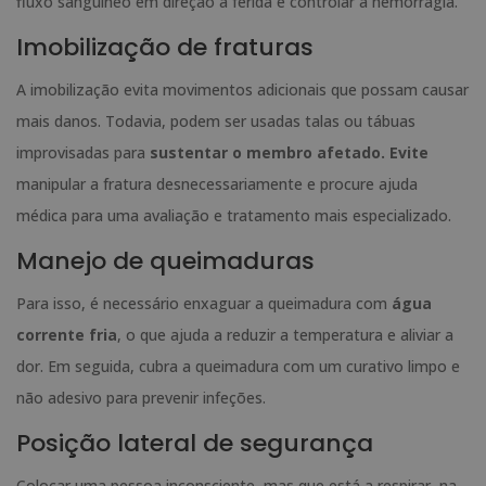
fluxo sanguíneo em direção à ferida e controlar a hemorragia.
Imobilização de fraturas
A imobilização evita movimentos adicionais que possam causar
mais danos. Todavia, podem ser usadas talas ou tábuas
improvisadas para
sustentar o membro afetado. Evite
manipular a fratura desnecessariamente e procure ajuda
médica para uma avaliação e tratamento mais especializado.
Manejo de queimaduras
Para isso, é necessário enxaguar a queimadura com
água
corrente fria
, o que ajuda a reduzir a temperatura e aliviar a
dor. Em seguida, cubra a queimadura com um curativo limpo e
não adesivo para prevenir infeções.
Posição lateral de segurança
Colocar uma pessoa inconsciente, mas que está a respirar, na