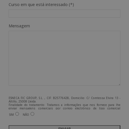
Curso em que está interessado (*)
Mensagem
ESNECA FIC GROUP, S.L. , CIF: B25776428, Domicilio: C/ Comtessa Elvira 13 -
Altillo, 25008 Lleida.
Finalidade do tratamento: Tratamos a informações que nos fornece para lhe
enviar mensagens comerciais por correio electrónico de tipo comercial
relacionadas com os produtos oferecidos e outros produtos que possam ser do
SIM
NÃO
seu interesse.
Legitimação do tratamento: Consentimento do interessado.
Direitos: Pode exercer os seus direitos identificando-se suficientemente e
contactando-nos para o endereço admin@grupoesneca.com.