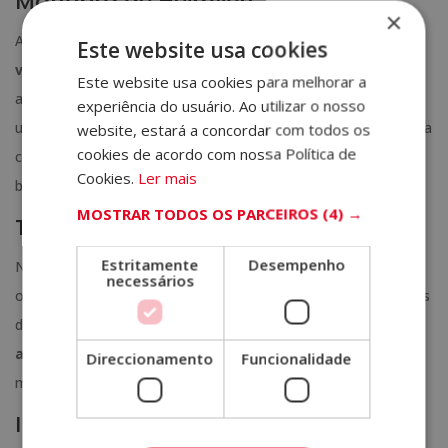
Manobra de Heimlich
×
A manobra de Heimlich é fundamental para
desobstruir as
Este website usa cookies
vias respiratórias em casos de asfixia
por objetos ou
Este website usa cookies para melhorar a
alimentos. Para a realizar, colocam-se as mãos logo acima do
experiência do usuário. Ao utilizar o nosso
umbigo da pessoa e fazem-se compressões para dentro e para
website, estará a concordar com todos os
cookies de acordo com nossa Política de
cima. Esta pressão sobre o diafragma expulsa o objeto
Cookies.
Ler mais
bloqueado.
MOSTRAR TODOS OS PARCEIROS
(4) →
Tratamento de queimaduras
Estritamente
Desempenho
No entanto, as queimaduras podem variar em gravidade, mas
necessários
os primeiros socorros são sempre essenciais para minimizar os
danos. Em queimaduras leves, deve-se
arrefecer a zona
afetada com água corrente
durante pelo menos 10
Direccionamento
Funcionalidade
minutos.
Imobilização de fraturas