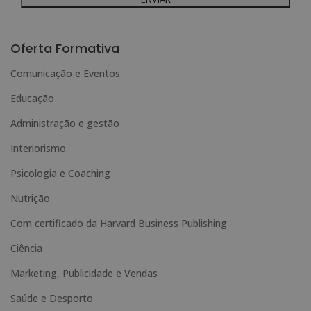
Para mais informações, consulte a nossa Política de Privacidade.
Deseja receber informação comercial (por telefone e/ou correio electrónico):
A
l
Oferta Formativa
t
Comunicação e Eventos
e
Educação
r
n
Administração e gestão
a
Interiorismo
t
Psicologia e Coaching
i
Nutrição
v
e
Com certificado da Harvard Business Publishing
:
Ciência
Marketing, Publicidade e Vendas
Saúde e Desporto