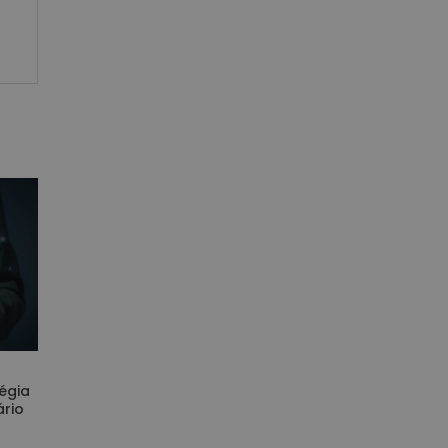
tégia
ário