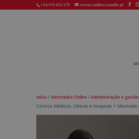
+34 910 054 279
comercial@escolaelbs.pt
Me
Início
/
Mestrados Online
/
Administração e gestã
Centros Médicos, Clínicas e Hospitais + Mestrad