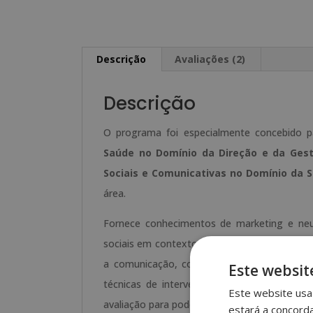
Descrição
Avaliações (2)
Descrição
O programa foi especialmente concebido p
Saúde no Domínio da Direção e da Gest
Sociais e Comunicativas no Domínio da 
área.
Fornece conhecimentos de marketing e ne
sociais em contexto de saúde, estratégias d
a comunicação, comunicação oral e não verb
Este websit
técnicas de intervenção. Além disso, no fin
Este website usa 
avaliação para poder monitorizar de forma a
estará a concord