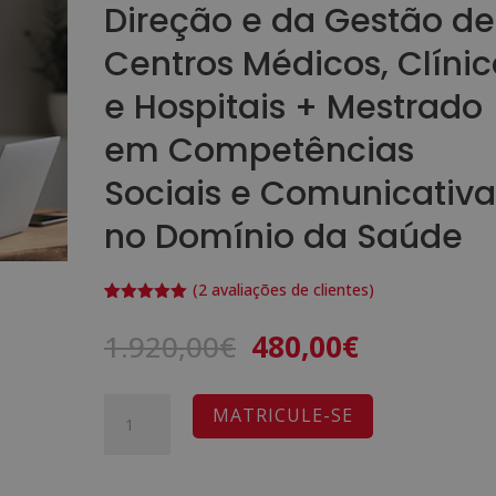
Direção e da Gestão de
Centros Médicos, Clíni
e Hospitais + Mestrado
em Competências
Sociais e Comunicativa
no Domínio da Saúde
(
2
avaliações de clientes)
Classifica
2
do com
O
O
1.920,00
€
480,00
€
5.00
em 5
com base
preço
preço
em
classifica
original
atual
Quantidade
ções de
A
MATRICULE-SE
clientes
era:
é:
de
l
1.920,00€.
480,00€.
Mestrado
t