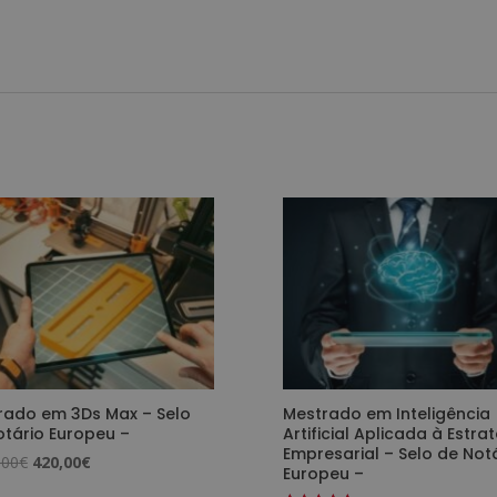
rado em 3Ds Max – Selo
Mestrado em Inteligência
otário Europeu –
Artificial Aplicada à Estra
Empresarial – Selo de Not
O
O
,00
€
420,00
€
Europeu –
preço
preço