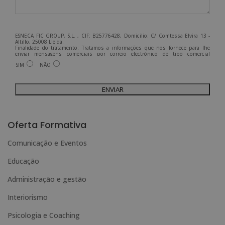
ESNECA FIC GROUP, S.L. , CIF: B25776428, Domicilio: C/ Comtessa Elvira 13 -
Altillo, 25008 Lleida.
Finalidade do tratamento: Tratamos a informações que nos fornece para lhe
enviar mensagens comerciais por correio electrónico de tipo comercial
relacionadas com os produtos oferecidos e outros produtos que possam ser do
SIM
NÃO
seu interesse.
Legitimação do tratamento: Consentimento do interessado.
Direitos: Pode exercer os seus direitos identificando-se suficientemente e
contactando-nos para o endereço admin@grupoesneca.com.
Para mais informações, consulte a nossa Política de Privacidade.
Deseja receber informação comercial (por telefone e/ou correio electrónico):
A
l
Oferta Formativa
t
Comunicação e Eventos
e
Educação
r
n
Administração e gestão
a
Interiorismo
t
Psicologia e Coaching
i