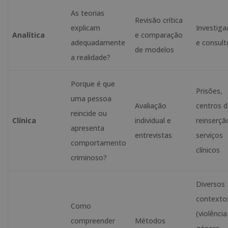
As teorias
Revisão crítica
explicam
Investig
Analítica
e comparação
adequadamente
e consult
de modelos
a realidade?
Porque é que
Prisões,
uma pessoa
Avaliação
centros 
reincide ou
Clínica
individual e
reinserçã
apresenta
entrevistas
serviços
comportamento
clínicos
criminoso?
Diversos
contexto
Como
(violência
compreender
Métodos