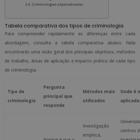
Criminologias especializadas
Tabela comparativa dos tipos de criminologia
Para compreender rapidamente as diferenças entre cada
abordagem, consulta a tabela comparativa abaixo. Nela
encontrarás uma visão geral dos principais objetivos, métodos
de trabalho, áreas de aplicação e impacto prático de cada tipo
de criminologia.
Pergunta
Tipo de
Métodos mais
Onde é 
principal que
criminologia
utilizados
aplicada
responde
Universid
Investigação
centros 
empírica,
Porque é que o
investiga