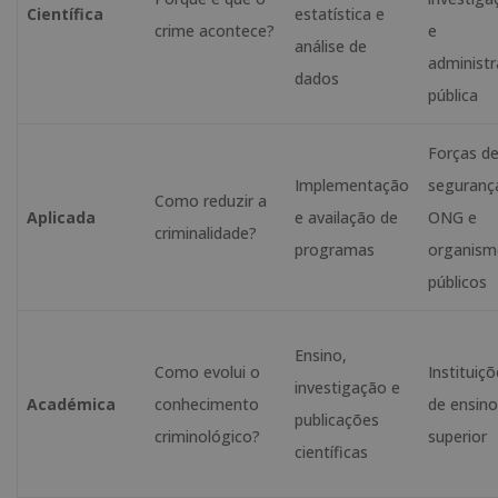
Científica
estatística e
crime acontece?
e
análise de
administ
dados
pública
Forças d
Implementação
seguranç
Como reduzir a
Aplicada
e availação de
ONG e
criminalidade?
programas
organism
públicos
Ensino,
Como evolui o
Instituiç
investigação e
Académica
conhecimento
de ensin
publicações
criminológico?
superior
científicas