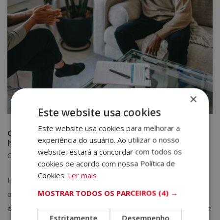
×
Este website usa cookies
Este website usa cookies para melhorar a
O que é, que faz e para que serve uma terapeuta
experiência do usuário. Ao utilizar o nosso
holística?
website, estará a concordar com todos os
Out 16, 2023
|
Psicologia e Coaching
cookies de acordo com nossa Política de
Cookies.
Ler mais
Há muitas dúvidas em torno do campo da psicologia holística:
MOSTRAR TODOS OS PARCEIROS
(4) →
o que é, em que consiste o trabalho de um terapeuta holístico
ou quais são seus objetivos mais comuns. Por consequência de
Estritamente
Desempenho