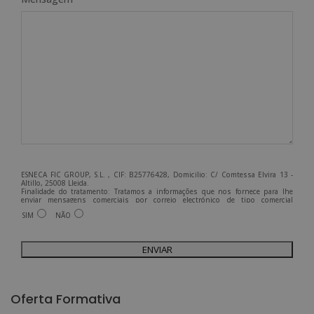
ESNECA FIC GROUP, S.L. , CIF: B25776428, Domicilio: C/ Comtessa Elvira 13 -
Altillo, 25008 Lleida.
Finalidade do tratamento: Tratamos a informações que nos fornece para lhe
enviar mensagens comerciais por correio electrónico de tipo comercial
relacionadas com os produtos oferecidos e outros produtos que possam ser do
SIM
NÃO
seu interesse.
Legitimação do tratamento: Consentimento do interessado.
Direitos: Pode exercer os seus direitos identificando-se suficientemente e
contactando-nos para o endereço admin@grupoesneca.com.
Para mais informações, consulte a nossa Política de Privacidade.
Deseja receber informação comercial (por telefone e/ou correio electrónico):
A
l
Oferta Formativa
t