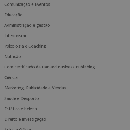
Comunicação e Eventos
e
Educação
r
n
Administração e gestão
a
Interiorismo
t
Psicologia e Coaching
i
Nutrição
v
e
Com certificado da Harvard Business Publishing
:
Ciência
Marketing, Publicidade e Vendas
Saúde e Desporto
Estética e beleza
Direito e investigação
Artes e Ofícios